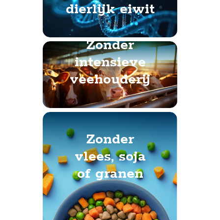
dierlijk eiwit
Zonder
intensieve
veehouderij
Zonder
vlees, soja
of granen