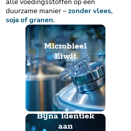
alle voedingsstoffen op een
duurzame manier –
zonder vlees,
soja of granen.
Microbieel
Eiwit
Bijna identiek
aan