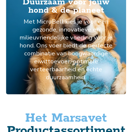
Duurzaam voor jouw
hond & de planeet
Met MicroBell kies je voor een
gezonde, innovatieve en
milieuvriendelijke voeding voor je
hond. Ons voer biedt de perfecte
combinatie van hoogwaardige
eiwittoevoer, optimale
verteerbaarheid en echte
duurzaamheid.
Het Marsavet
Productassortiment